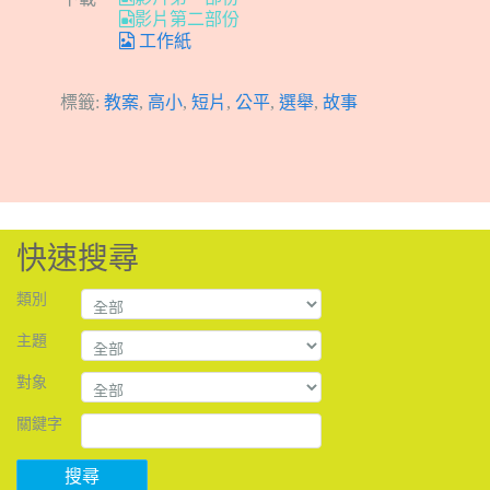
影片第二部份
工作紙
標籤:
教案
,
高小
,
短片
,
公平
,
選舉
,
故事
快速搜尋
類別
主題
對象
關鍵字
搜尋