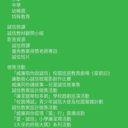
中學
幼稚園
特殊教育
誠信微課
誠信教材顧問小組
影音資源
誠信微課
優秀教案得獎老師專訪
誠信短片
德育活動
「威廉陪你說誠信」校園巡迴教育劇場《星遊記》
廉動我心誠信微電影創作比賽
威廉同你講故事—兒童誠信故事集
誠信教案設計徵集活動
「廉潔選舉知多啲」學校戲劇巡演活動
「校園傳誠」青少年誠信大使及校園實踐計劃
誠信教案設計徵集活動
「威廉與你疫境『童』行」直播派對
「愛‧誠信」小學廉潔周活動
《大牙的終極大獎》系列活動