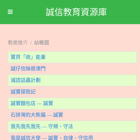
誠信教育資源庫
教案推介
幼稚園
寶貝「政」能量
誠仔信妹遊澳門
滅謊話蟲計劃
誠實探險記
誠實麵包店 — 誠實
石排灣的大熊貓 — 誠實
我先我先我先 — 守規、守法
我是誠信大使 — 誠實、自律、守信用