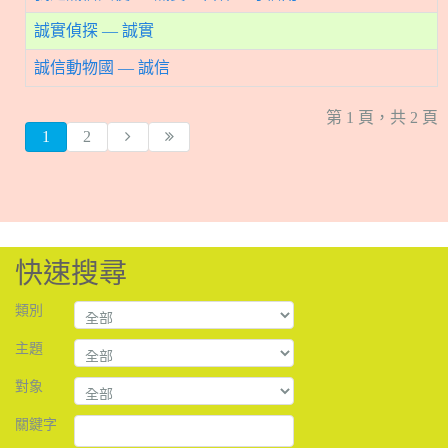
誠實偵探 — 誠實
誠信動物國 — 誠信
第 1 頁，共 2 頁
1
2
快速搜尋
類別
主題
對象
關鍵字