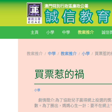
澳門特別行政區廉政公署
主頁
小學
中學
教案推介
誠信
教案推介
中學
教案推介
小學
買票惹的
買票惹的禍
小學
劇情簡介:為了協助兒子贏得網上投選的
數。為了勝出，媽媽心生一計：要不在網上“買