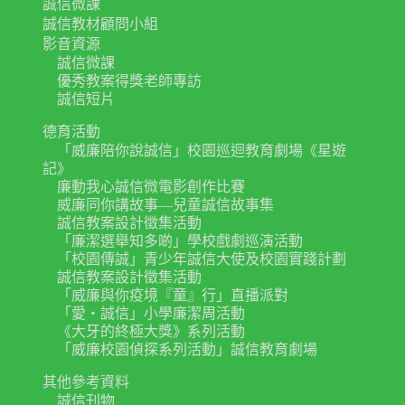
誠信微課
誠信教材顧問小組
影音資源
誠信微課
優秀教案得獎老師專訪
誠信短片
德育活動
「威廉陪你說誠信」校園巡迴教育劇場《星遊
記》
廉動我心誠信微電影創作比賽
威廉同你講故事—兒童誠信故事集
誠信教案設計徵集活動
「廉潔選舉知多啲」學校戲劇巡演活動
「校園傳誠」青少年誠信大使及校園實踐計劃
誠信教案設計徵集活動
「威廉與你疫境『童』行」直播派對
「愛‧誠信」小學廉潔周活動
《大牙的終極大獎》系列活動
「威廉校園偵探系列活動」誠信教育劇場
其他參考資料
誠信刊物