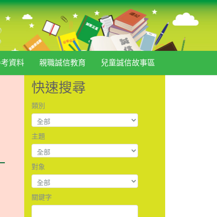
參考資料
親職誠信教育
兒童誠信故事區
快速搜尋
類別
主題
對象
關鍵字