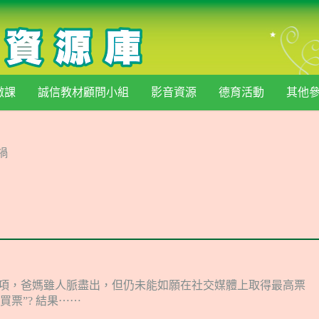
微課
誠信教材顧問小組
影音資源
德育活動
其他
禍
獎項，爸媽雖人脈盡出，但仍未能如願在社交媒體上取得最高票
票”? 結果⋯⋯