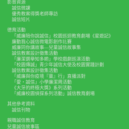
影音資源
誠信微課
優秀教案得獎老師專訪
誠信短片
德育活動
「威廉陪你說誠信」校園巡迴教育劇場《星遊記》
廉動我心誠信微電影創作比賽
威廉同你講故事—兒童誠信故事集
誠信教案設計徵集活動
「廉潔選舉知多啲」學校戲劇巡演活動
「校園傳誠」青少年誠信大使及校園實踐計劃
誠信教案設計徵集活動
「威廉與你疫境『童』行」直播派對
「愛‧誠信」小學廉潔周活動
《大牙的終極大獎》系列活動
「威廉校園偵探系列活動」誠信教育劇場
其他參考資料
誠信刊物
親職誠信教育
兒童誠信故事區