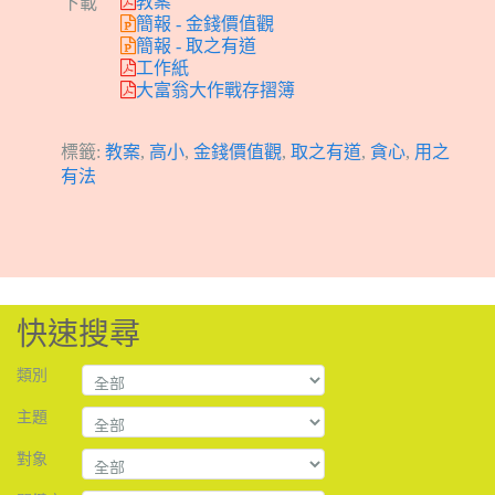
教案
下載
簡報 - 金錢價值觀
簡報 - 取之有道
工作紙
大富翁大作戰存摺簿
標籤:
教案
,
高小
,
金錢價值觀
,
取之有道
,
貪心
,
用之
有法
快速搜尋
類別
主題
對象