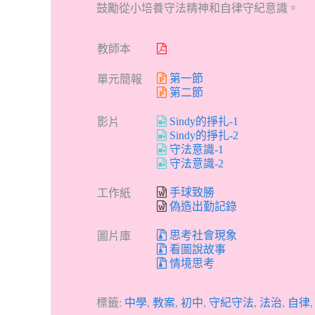
鼓勵從小培養守法精神和自律守紀意識。
教師本
第一節
單元簡報
第二節
Sindy的掙扎-1
影片
Sindy的掙扎-2
守法意識-1
守法意識-2
手球致勝
工作紙
偽造出勤記錄
思考社會現象
圖片庫
看圖說故事
情境思考
標籤:
中學
,
教案
,
初中
,
守紀守法
,
法治
,
自律