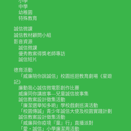
小學
中學
幼稚園
特殊教育
誠信微課
誠信教材顧問小組
影音資源
誠信微課
優秀教案得獎老師專訪
誠信短片
德育活動
「威廉陪你說誠信」校園巡迴教育劇場《星遊
記》
廉動我心誠信微電影創作比賽
威廉同你講故事—兒童誠信故事集
誠信教案設計徵集活動
「廉潔選舉知多啲」學校戲劇巡演活動
「校園傳誠」青少年誠信大使及校園實踐計劃
誠信教案設計徵集活動
「威廉與你疫境『童』行」直播派對
「愛‧誠信」小學廉潔周活動