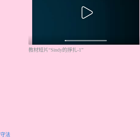
教材短片“Sindy的掙扎-1”
,
守法