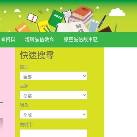
參考資料
親職誠信教育
兒童誠信故事區
快速搜尋
類別
主題
對象
關鍵字