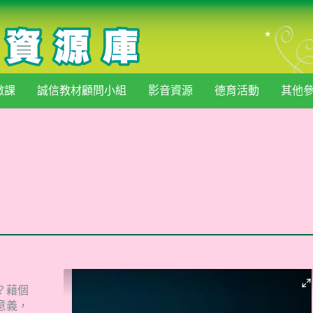
微課
誠信教材顧問小組
影音資源
德育活動
其他
？藉個
意義，