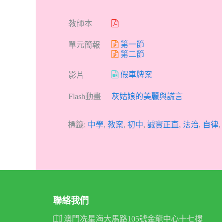
教師本
第一節
單元簡報
第二節
假車牌案
影片
Flash動畫
灰姑娘的美麗與謊言
標籤:
中學
,
教案
,
初中
,
誠實正直
,
法治
,
自律
聯絡我們
澳門冼星海大馬路105號金龍中心十七樓