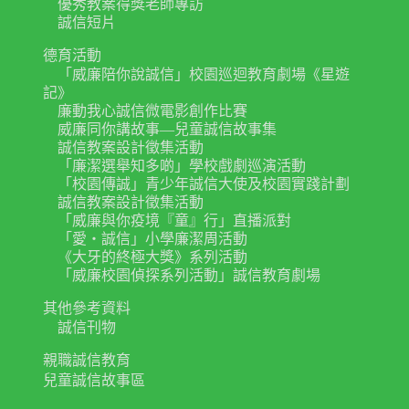
優秀教案得獎老師專訪
誠信短片
德育活動
「威廉陪你說誠信」校園巡迴教育劇場《星遊
記》
廉動我心誠信微電影創作比賽
威廉同你講故事—兒童誠信故事集
誠信教案設計徵集活動
「廉潔選舉知多啲」學校戲劇巡演活動
「校園傳誠」青少年誠信大使及校園實踐計劃
誠信教案設計徵集活動
「威廉與你疫境『童』行」直播派對
「愛‧誠信」小學廉潔周活動
《大牙的終極大獎》系列活動
「威廉校園偵探系列活動」誠信教育劇場
其他參考資料
誠信刊物
親職誠信教育
兒童誠信故事區