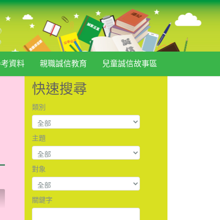
參考資料
親職誠信教育
兒童誠信故事區
快速搜尋
類別
主題
對象
關鍵字