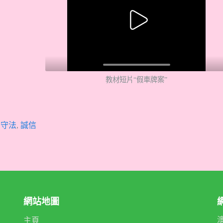
教材短片“假車牌案”
,
守法
,
誠信
網站地圖
主頁