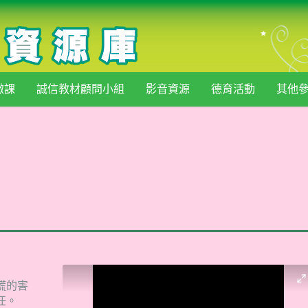
微課
誠信教材顧問小組
影音資源
德育活動
其他
謊的害
任。